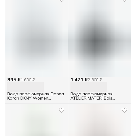
895 ₽
1 471 ₽
1 600 ₽
2 800 ₽
Вода парфюмерная Donna
Вода парфюмерная
Karan DKNY Women
ATELIER MATERI Bois
Energizing 5мл /женская/
D'Ambrette 5мл /унисекс/
отливант
отливант