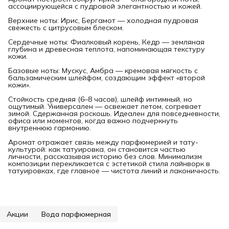
ассоциирующейся с пудровой элегантностью и кожей.
Верхние ноты: Ирис, Бергамот — холодная пудровая
свежесть с цитрусовым блеском.
Сердечные ноты: Фиалковый корень, Кедр — земляная
глубина и древесная теплота, напоминающая текстуру
кожи.
Базовые ноты: Мускус, Амбра — кремовая мягкость с
бальзамическим шлейфом, создающим эффект «второй
кожи».
Стойкость средняя (6–8 часов), шлейф интимный, но
ощутимый. Универсален — освежает летом, согревает
зимой. Сдержанная роскошь. Идеален для повседневности,
офиса или моментов, когда важно подчеркнуть
внутреннюю гармонию.
Аромат отражает связь между парфюмерией и тату-
культурой: как татуировка, он становится частью
личности, рассказывая историю без слов. Минимализм
композиции перекликается с эстетикой стиля лайнворк в
татуировках, где главное — чистота линий и лаконичность.
Акции
Вода парфюмерная