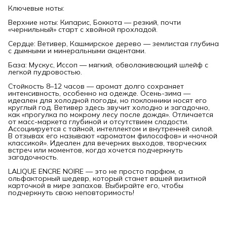
Ключевые ноты:
Верхние ноты: Кипарис, Боккота — резкий, почти
«чернильный» старт с хвойной прохладой.
Сердце: Ветивер, Кашмирское дерево — землистая глубина
с дымными и минеральными акцентами.
База: Мускус, Иссоп — мягкий, обволакивающий шлейф с
легкой пудровостью.
Стойкость 8–12 часов — аромат долго сохраняет
интенсивность, особенно на одежде. Осень-зима —
идеален для холодной погоды, но поклонники носят его
круглый год. Ветивер здесь звучит холодно и загадочно,
как «прогулка по мокрому лесу после дождя». Отличается
от масс-маркета глубиной и отсутствием сладости.
Ассоциируется с тайной, интеллектом и внутренней силой.
В отзывах его называют «ароматом философов» и «ночной
классикой». Идеален для вечерних выходов, творческих
встреч или моментов, когда хочется подчеркнуть
загадочность.
LALIQUE ENCRE NOIRE — это не просто парфюм, а
ольфакторный шедевр, который станет вашей визитной
карточкой в мире запахов. Выбирайте его, чтобы
подчеркнуть свою неповторимость!