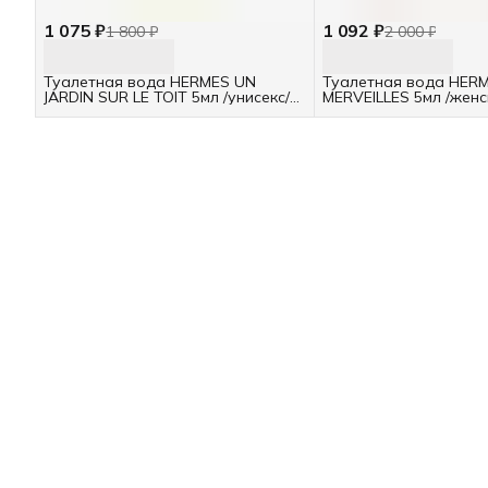
1 075 ₽
1 092 ₽
1 800 ₽
2 000 ₽
Туалетная вода HERMES UN
Туалетная вода HER
JARDIN SUR LE TOIT 5мл /унисекс/
MERVEILLES 5мл /женс
отливант
отливант