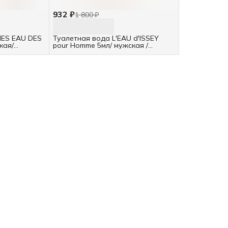
932 ₽
1 800 ₽
MES EAU DES
Туалетная вода L'EAU d'ISSEY
кая/
pour Homme 5мл/ мужская /
отливант