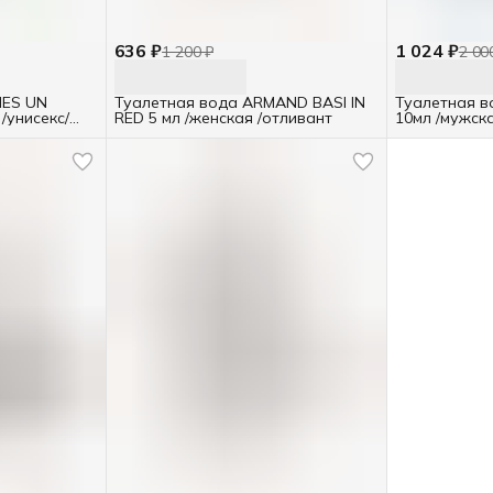
О
636 ₽
1 024 ₽
1 200 ₽
2 00
Е
О
MES UN
Туалетная вода ARMAND BASI IN
Туалетная в
C
 /унисекс/
RED 5 мл /женская /отливант
10мл /мужск
В
с
с
«
б
С
К
В
С
К
В
В