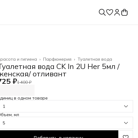
расота и гигиена
›
Парфюмерия
›
Туалетная вода
лавная
›
Туалетная вода CK In 2U Her 5мл /
женская/ отливант
725 ₽
1 400 ₽
диниц в одном товаре
1
бъем, мл
5
Добавить в корзину